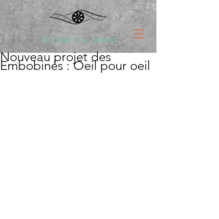
De l'idée à la bobine
Nouveau projet des
Embobinés : Oeil pour oeil